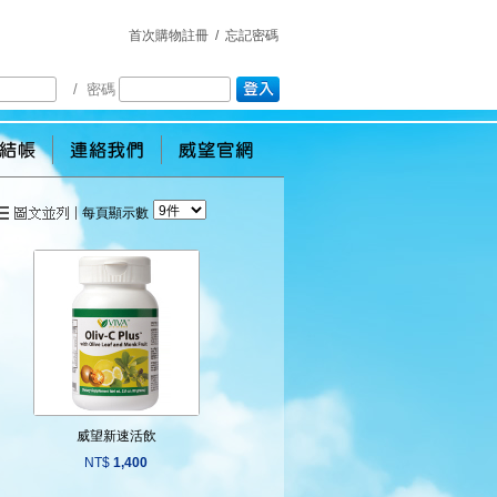
首次購物註冊
/
忘記密碼
/ 密碼
每頁顯示數
威望新速活飲
NT$
1,400