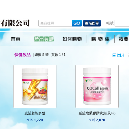
帳號
保健飲品
| 總數 5 筆 | 頁數 1 / 1
威望超能多酚
威望煥采膠原飲(新風味)
NT$
1,720
NT$
2,070