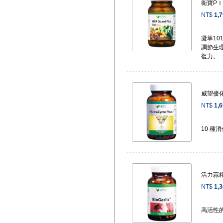
衛寶P
NT$
1,
凝萃10
調節生
復力。
威望優
NT$
1,
10 種
活力蒜
NT$
1,
高活性