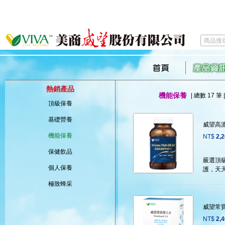
熱銷產品
機能保養
| 總數 17 筆 |
頂級保養
基礎營養
威望高
機能保養
NT$
2,
保健飲品
嚴選頂級
個人保養
護，天
極致蜂采
威望常
NT$
2,