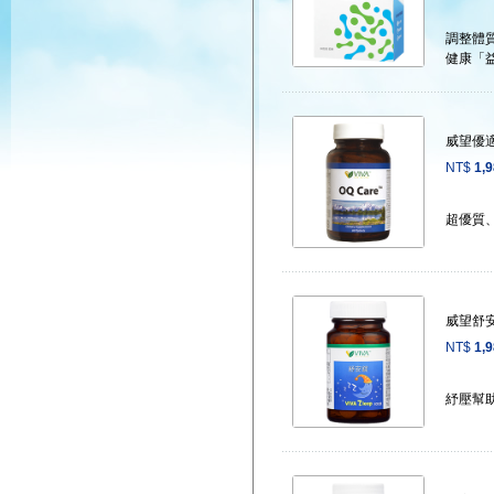
調整體質
健康「
威望優
NT$
1,
超優質
威望舒
NT$
1,
紓壓幫