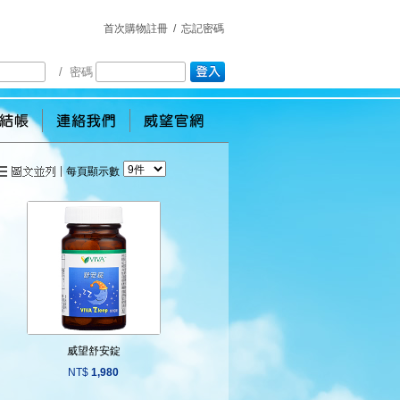
首次購物註冊
/
忘記密碼
/ 密碼
每頁顯示數
威望舒安錠
NT$
1,980