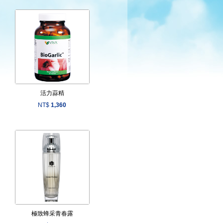
活力蒜精
NT$
1,360
極致蜂采青春露