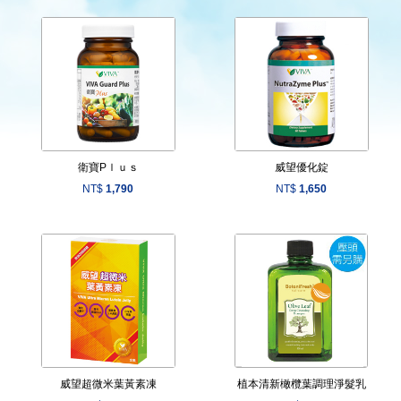
衛寶Pｌｕｓ
威望優化錠
NT$
1,790
NT$
1,650
威望超微米葉黃素凍
植本清新橄欖葉調理淨髮乳