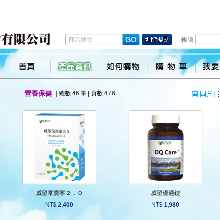
帳號
營養保健
| 總數 46 筆 | 頁數 4 / 6
威望常寶寧２．０
威望優適錠
NT$
2,400
NT$
1,980